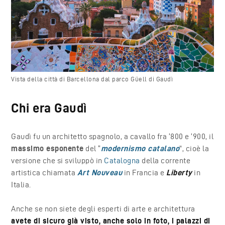
Vista della città di Barcellona dal parco Güell di Gaudì
Chi era Gaudì
Gaudì fu un architetto spagnolo, a cavallo fra ‘800 e ‘900, il
massimo esponente
del “
modernismo catalano
”, cioè la
versione che si sviluppò in
Catalogna
della corrente
artistica chiamata
Art Nouveau
in Francia e
Liberty
in
Italia.
Anche se non siete degli esperti di arte e architettura
avete di sicuro già visto, anche solo in foto, i palazzi di