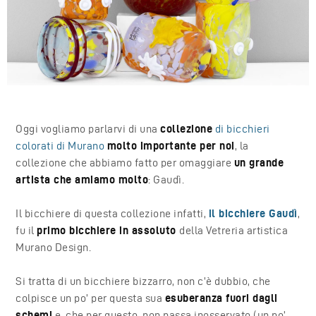
Oggi vogliamo parlarvi di una
collezione
di bicchieri
colorati di Murano
molto importante per noi
, la
collezione
che abbiamo fatto per omaggiare
un grande
artista che amiamo molto
: Gaudì.
Il bicchiere di questa collezione infatti,
il bicchiere Gaudì
,
fu il
primo bicchiere in assoluto
della Vetreria artistica
Murano Design.
Si tratta di un bicchiere bizzarro, non c’è dubbio, che
colpisce un po’ per questa sua
esuberanza fuori dagli
schemi
e, che per questo, non passa inosservato (un po’