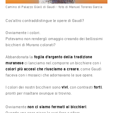
Camino di Palazzo Güell di Gaudì - foto di Manuel Toreres Garcia
Cos’altro contraddistingue le opere di Gaudì?
Ovviamente i colori.
Potevamo non rendergli omaggio creando dei bellissimi
bicchieri di Murano colorati?
Abbandonata la
foglia d’argento della tradizione
muranese
ci lanciamo nel comporre un bicchiere con i
colori più accesi che riusciamo a creare
, come Gaudì
faceva con i
mosaici che adornavano le sue opere
.
I colori dei nostri bicchieri sono
vivi
, con contrasti
forti
,
pronti per risaltare ovunque si trovino.
Ovviamente
non ci siamo fermati ai bicchieri
.
Quando una cosa piace la vuoi fare e rifare.