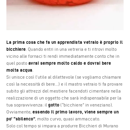
La prima cosa che fa un apprendista vetraio è proprio il
bicchiere
. Quando entri in una vetreria e ti ritrovi molto
vicino alle fornaci ti rendi immediatamente conto che in
quel posto
avrai sempre molto caldo e dovrai bere
molta acqua
.
Si unisce così l’utile al dilettevole (se vogliamo chiamare
così la necessità di bere…) e il mastro vetraio ti fa provare
subito gli attrezzi del mestiere facendoti cimentare nella
realizzazione di un oggetto che sarà indispensabile per la
tua sopravvivenza: il
gotto
(“bicchiere” in veneziano).
Ovviamente,
essendo il primo lavoro, viene sempre un
po’ “sbilenco”
, molto curvo, quasi ammaccato.
Solo col tempo si impara a produrre
Bicchieri di Murano