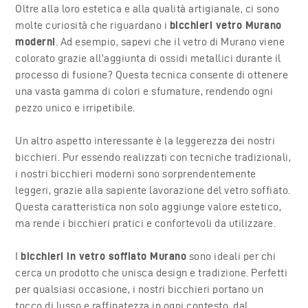
Oltre alla loro estetica e alla qualità artigianale, ci sono
molte curiosità che riguardano i
bicchieri vetro Murano
moderni
. Ad esempio, sapevi che il vetro di Murano viene
colorato grazie all’aggiunta di ossidi metallici durante il
processo di fusione? Questa tecnica consente di ottenere
una vasta gamma di colori e sfumature, rendendo ogni
pezzo unico e irripetibile.
Un altro aspetto interessante è la leggerezza dei nostri
bicchieri. Pur essendo realizzati con tecniche tradizionali,
i nostri bicchieri moderni sono sorprendentemente
leggeri, grazie alla sapiente lavorazione del vetro soffiato.
Questa caratteristica non solo aggiunge valore estetico,
ma rende i bicchieri pratici e confortevoli da utilizzare.
I
bicchieri in vetro soffiato Murano
sono ideali per chi
cerca un prodotto che unisca design e tradizione. Perfetti
per qualsiasi occasione, i nostri bicchieri portano un
tocco di lusso e raffinatezza in ogni contesto, dal