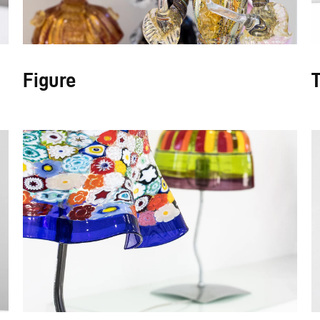
Figure
T