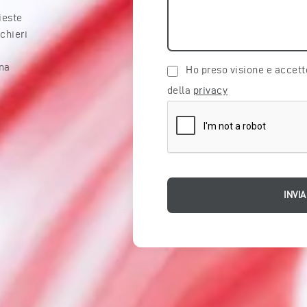
ieste
cchieri
una
Ho preso visione e accetto
della
privacy